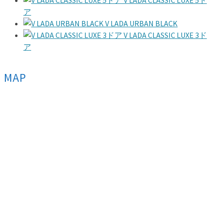
ア
V LADA URBAN BLACK
V LADA CLASSIC LUXE 3ド
ア
MAP