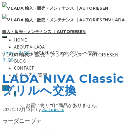
V LADA
輸入・販売・メンテナンス ｜AUTORIESEN
HOME
ABOUT V-LADA
Home
»
BLOG
»
LADA NIVA Classicグリルへ交換
products
V LADA 輸入・販売・メンテナンス ｜AUTORIESEN
BLOG
BLOG
CONTACT
LADA NIVA Classic
よくあるご質問
グリルへ交換
0
0
お買い物カゴに商品がありません。
2022年12月13日
by
vladariesen
ラーダニーヴァ