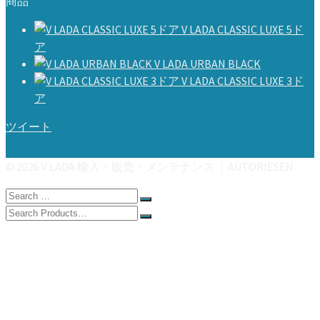
商品
V LADA CLASSIC LUXE 5ド
ア
V LADA URBAN BLACK
V LADA CLASSIC LUXE 3ド
ア
ツイート
© 2026 V LADA 輸入・販売・メンテナンス ｜AUTORIESEN
Search
for:
Search
for:
HOME
ABOUT V-LADA
products
BLOG
CONTACT
よくあるご質問