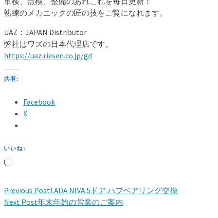
車検、点検、整備のあれこれを毎日更新！
熟練のメカニックの匠の技をご覧になれます。
UAZ：JAPAN Distributor
弊社はワズの日本代理店です。
https://uaz.riesen.co.jp/gd
共有:
Facebook
X
いいね:
読
み
込
Previous Post
LADA NIVA 5ドア ハブベアリング交換
み
Next Post
年末年始の営業のご案内
中…