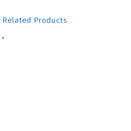
込
み
Related Products
中…