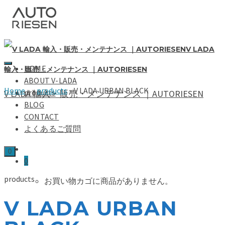
V LADA
HOME
輸入・販売・メンテナンス ｜AUTORIESEN
ABOUT V-LADA
Home
»
»
products
»
V LADA URBAN BLACK
products
V LADA 輸入・販売・メンテナンス ｜AUTORIESEN
BLOG
CONTACT
よくあるご質問
0
0
products
お買い物カゴに商品がありません。
V LADA URBAN