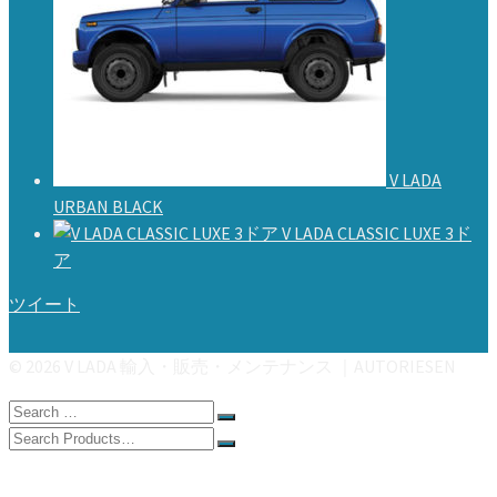
V LADA
URBAN BLACK
V LADA CLASSIC LUXE 3ド
ア
ツイート
© 2026 V LADA 輸入・販売・メンテナンス ｜AUTORIESEN
Search
for:
Search
for:
HOME