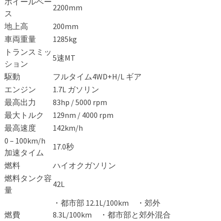
ホイールベー
2200mm
ス
地上高
200mm
車両重量
1285kg
トランスミッ
5速MT
ション
駆動
フルタイム4WD+H/L ギア
エンジン
1.7L ガソリン
最高出力
83hp / 5000 rpm
最大トルク
129nm / 4000 rpm
最高速度
142km/h
0 – 100km/h
17.0秒
加速タイム
燃料
ハイオクガソリン
燃料タンク容
42L
量
・都市部 12.1L/100km ・郊外
燃費
8.3L/100km ・都市部と郊外混合